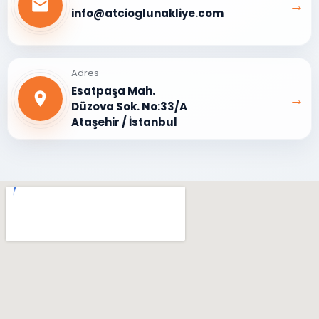
→
info@atcioglunakliye.com
Adres
Esatpaşa Mah.
→
Düzova Sok. No:33/A
Ataşehir / İstanbul