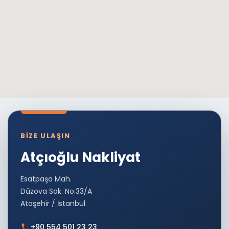
BİZE ULAŞIN
Atçıoğlu Nakliyat
Esatpaşa Mah.
Düzova Sok. No:33/A
Ataşehir / İstanbul
+90 554 501 23 23