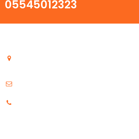
05545012323
İletişim
Esatpaşa Mah. Düzova Sk. No: 33, 34704 Ataşehir /
İstanbul
info@atcioglunakliye.com
Telefon : 0 554 501 23 23
Hizmetlerimiz