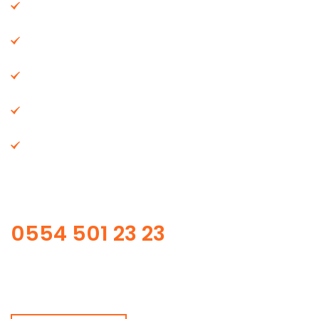
İstanbul Asansör Kiralama
İstanbul Büro Ve Ofis Taşıma
İstanbul Asansörlü Taşımacılık
İstanbul Şehirler Arası Nakliye
İstanbul Evden Eve Nakliye
Bizi Arayın !
0554 501 23 23
İstanbul Nakliye, İstanbul Evden Eve Nakliye, İstanbul
Asansörlü Taşımacılık, İstanbul Nakliyat